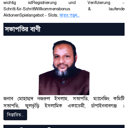
wichtig istRegistrierung und Verifizierung –
Schritt‑für‑SchrittWillkommensbonus & laufende
AktionenSpielangebot – Slots,
আরও পড়ুন..
সভাপতির বাণী
জনাব মোহাম্মদ নজরুল ইসলাম, সভাপতি, ম্যানেজিং কমিটি
সভাপতি, ফুলকুঁড়ি ইসলামিক একাডেমী, চাঁপাইনবাবগঞ্জ ।
বিস্তারিত..