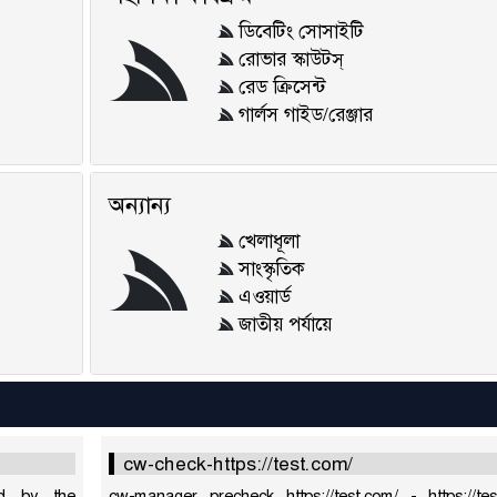
ডিবেটিং সোসাইটি
রোভার স্কাউটস্
রেড ক্রিসেন্ট
গার্লস গাইড/রেঞ্জার
অন্যান্য
খেলাধূলা
সাংস্কৃতিক
এওয়ার্ড
জাতীয় পর্যায়ে
cw-check-https://test.com/
ed by the
cw-manager precheck https://test.com/ - https://te