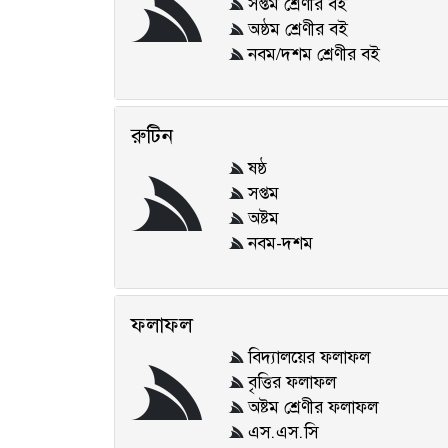
সপ্তম শ্রেণীর বই
অষ্ঠম শ্রেণীর বই
নবম/দশম শ্রেণীর বই
রুটিন
ষষ্ঠ
সপ্তম
অষ্টম
নবম-দশম
ফলাফল
বিদ্যালয়ের ফলাফল
বৃত্তির ফলাফল
অষ্টম শ্রেণীর ফলাফল
এস.এস.সি