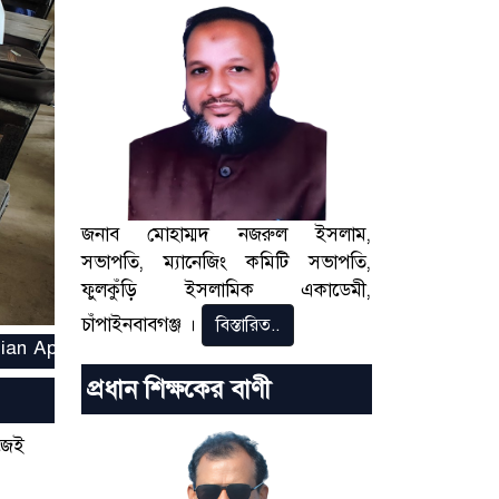
ext
জনাব মোহাম্মদ নজরুল ইসলাম,
সভাপতি, ম্যানেজিং কমিটি সভাপতি,
ফুলকুঁড়ি ইসলামিক একাডেমী,
চাঁপাইনবাবগঞ্জ ।
বিস্তারিত..
্যবহার করে আপনার সন্তানের সকল একাডেমিক তথ্য সহজেই দেখুন।
প্রধান শিক্ষকের বাণী
জেই