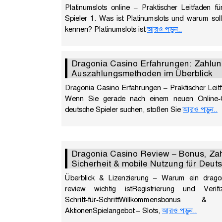
Platinumslots online – Praktischer Leitfaden f
Spieler 1. Was ist Platinumslots und warum sol
kennen? Platinumslots ist
আরও পড়ুন..
Dragonia Casino Erfahrungen: Zahlun
Auszahlungsmethoden im Überblick
Dragonia Casino Erfahrungen – Praktischer Leit
Wenn Sie gerade nach einem neuen Online‑C
deutsche Spieler suchen, stoßen Sie
আরও পড়ুন..
Dragonia Casino Review – Bonus, Za
Sicherheit & mobile Nutzung für Deut
Überblick & Lizenzierung – Warum ein drago
review wichtig istRegistrierung und Verifi
Schritt‑für‑SchrittWillkommensbonus &
AktionenSpielangebot – Slots,
আরও পড়ুন..