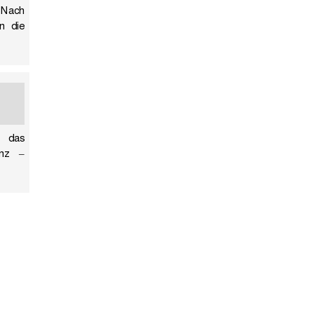
 Nach
n die
r das
enz –