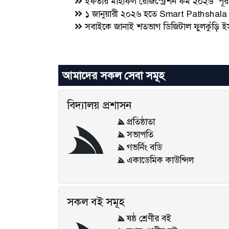
ইফতার মাহফিল রেজিস্ট্রেশন ফর্ম ২০২৬ পূ
১ জানুয়ারী ২০২৬ হতে Smart Pathshala T
সবাইকে জানাই শতভাগ ডিজিটাল ফুলকুঁড়ি ই
আমাদের সকল সেবা সমূহ
বিদ্যালয় প্রশাসন
প্রতিষ্ঠাতা
সভাপতি
গভর্নিং বডি
একাডেমিক কাউন্সিল
সকল বই সমূহ
ষষ্ঠ শ্রেণীর বই