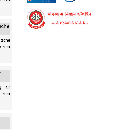
sche
tsche
e zum
r
g für
tt zum