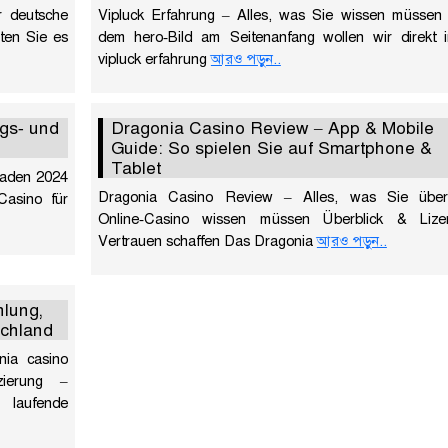
ür deutsche
Vipluck Erfahrung – Alles, was Sie wissen müssen
lten Sie es
dem hero‑Bild am Seitenanfang wollen wir direkt i
vipluck erfahrung
আরও পড়ুন..
gs‑ und
Dragonia Casino Review – App & Mobile
Guide: So spielen Sie auf Smartphone &
Tablet
faden 2024
Dragonia Casino Review – Alles, was Sie übe
asino für
Online‑Casino wissen müssen Überblick & Liz
Vertrauen schaffen Das Dragonia
আরও পড়ুন..
hlung,
schland
nia casino
zierung –
 laufende