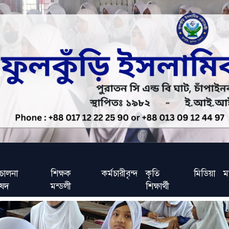
চালনা
শিক্ষক
কর্মচারীবৃন্দ
কৃতি
মিডিয়া
ম
িষদ
মন্ডলী
শিক্ষার্থী