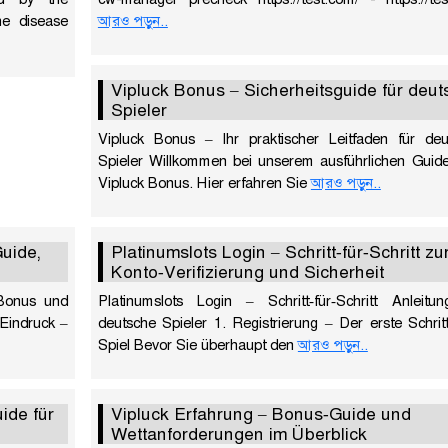
he disease
আরও পড়ুন..
Vipluck Bonus – Sicherheitsguide für deut
Spieler
Vipluck Bonus – Ihr praktischer Leitfaden für deu
Spieler Willkommen bei unserem ausführlichen Guid
Vipluck Bonus. Hier erfahren Sie
আরও পড়ুন..
uide,
Platinumslots Login – Schritt‑für‑Schritt zu
Konto‑Verifizierung und Sicherheit
 Bonus und
Platinumslots Login – Schritt‑für‑Schritt Anleitun
 Eindruck –
deutsche Spieler 1. Registrierung – Der erste Schri
Spiel Bevor Sie überhaupt den
আরও পড়ুন..
ide für
Vipluck Erfahrung – Bonus‑Guide und
Wettanforderungen im Überblick